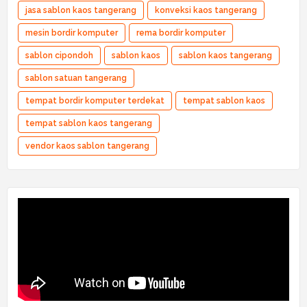
jasa sablon kaos tangerang
konveksi kaos tangerang
mesin bordir komputer
rema bordir komputer
sablon cipondoh
sablon kaos
sablon kaos tangerang
sablon satuan tangerang
tempat bordir komputer terdekat
tempat sablon kaos
tempat sablon kaos tangerang
vendor kaos sablon tangerang