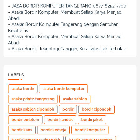
JASA BORDIR KOMPUTER TANGERANG 0877-8252-7700
Asaka Bordir Komputer: Membuat Setiap Karya Menjadi
Abadi
Asaka: Bordir Komputer Tangerang dengan Sentuhan
Kreativitas
Asaka Bordir Komputer: Membuat Setiap Karya Menjadi
Abadi
Asaka Bordir: Teknologi Canggih, Kreativitas Tak Terbatas
LABELS
asaka bordir
asaka bordir komputer
asaka printz tangerang
asaka sablon
asaka sablon cipondoh
bordir
bordir cipondoh
bordir emblem
bordir handuk
bordir jaket
bordir kaos
bordir kemeja
bordir komputer