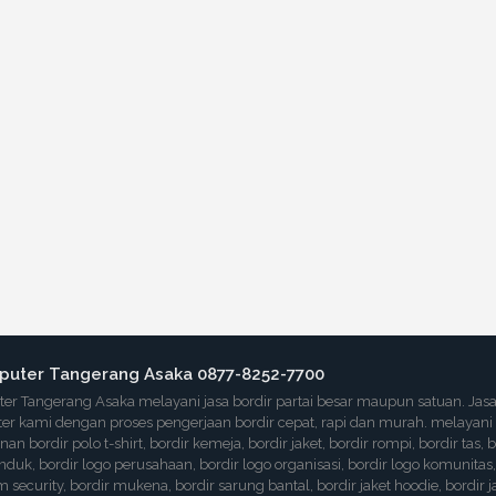
puter Tangerang Asaka 0877-8252-7700
er Tangerang Asaka melayani jasa bordir partai besar maupun satuan. Jas
er kami dengan proses pengerjaan bordir cepat, rapi dan murah. melayani
an bordir polo t-shirt, bordir kemeja, bordir jaket, bordir rompi, bordir tas, b
anduk, bordir logo perusahaan, bordir logo organisasi, bordir logo komunitas,
 security, bordir mukena, bordir sarung bantal, bordir jaket hoodie, bordir j