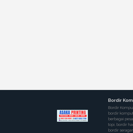
Bordir Kom
Bordir Komput
bordir komput
berbagai pesan
topi, bordir h
bordir seragam