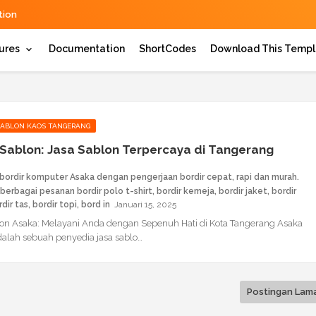
ion
ures
Documentation
ShortCodes
Download This Templ
SABLON KAOS TANGERANG
Sablon: Jasa Sablon Terpercaya di Tangerang
 bordir komputer Asaka dengan pengerjaan bordir cepat, rapi dan murah.
berbagai pesanan bordir polo t-shirt, bordir kemeja, bordir jaket, bordir
dir tas, bordir topi, bord
Januari 15, 2025
lon Asaka: Melayani Anda dengan Sepenuh Hati di Kota Tangerang Asaka
alah sebuah penyedia jasa sablo…
Postingan Lam