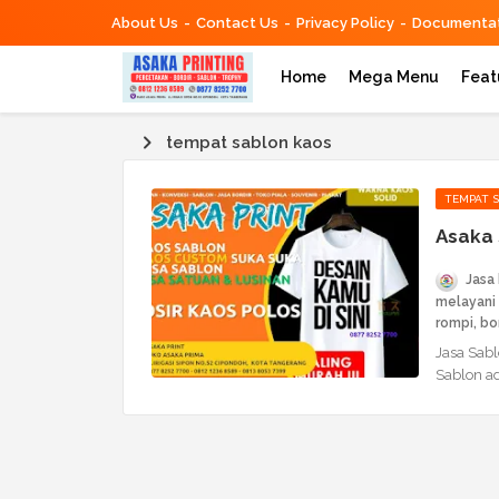
About Us
Contact Us
Privacy Policy
Documentat
Home
Mega Menu
Feat
tempat sablon kaos
TEMPAT 
Asaka 
Jasa
melayani 
rompi, bor
Jasa Sab
Sablon ad