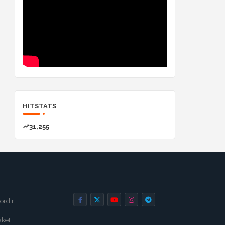
HITSTATS
31,255
a
ordir
aket