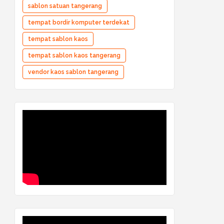
sablon satuan tangerang
tempat bordir komputer terdekat
tempat sablon kaos
tempat sablon kaos tangerang
vendor kaos sablon tangerang